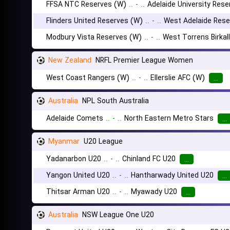
FFSA NTC Reserves (W)
..
-
..
Adelaide University Res
Flinders United Reserves (W)
..
-
..
West Adelaide Rese
Modbury Vista Reserves (W)
..
-
..
West Torrens Birkal
New Zealand
NRFL Premier League Women
West Coast Rangers (W)
..
-
..
Ellerslie AFC (W)
...
Australia
NPL South Australia
Adelaide Comets
..
-
..
North Eastern Metro Stars
...
Myanmar
U20 League
Yadanarbon U20
..
-
..
Chinland FC U20
...
Yangon United U20
..
-
..
Hantharwady United U20
...
Thitsar Arman U20
..
-
..
Myawady U20
...
Australia
NSW League One U20