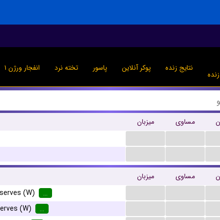
نتایج زنده
پوکر آنلاین
پاسور
تخته نرد
انفجار ورژن ۱
نده
ن
مساوی
میزبان
...
...
...
...
ن
مساوی
میزبان
...
...
eserves (W)
...
...
...
erves (W)
...