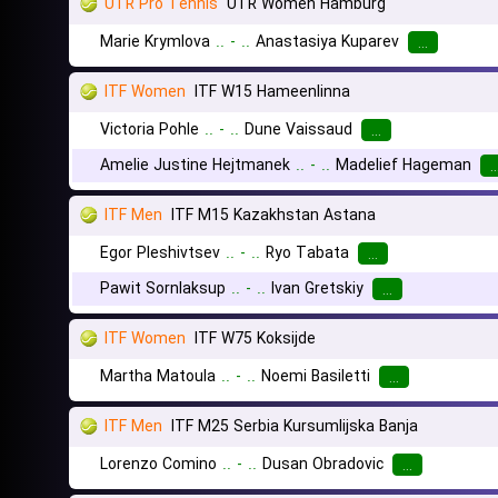
UTR Pro Tennis
UTR Women Hamburg
Marie Krymlova
..
-
..
Anastasiya Kuparev
...
ITF Women
ITF W15 Hameenlinna
Victoria Pohle
..
-
..
Dune Vaissaud
...
Amelie Justine Hejtmanek
..
-
..
Madelief Hageman
..
ITF Men
ITF M15 Kazakhstan Astana
Egor Pleshivtsev
..
-
..
Ryo Tabata
...
Pawit Sornlaksup
..
-
..
Ivan Gretskiy
...
ITF Women
ITF W75 Koksijde
Martha Matoula
..
-
..
Noemi Basiletti
...
ITF Men
ITF M25 Serbia Kursumlijska Banja
Lorenzo Comino
..
-
..
Dusan Obradovic
...