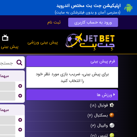
اپلیکیشن جت بت مختص اندروید
(دسترسی آسان و بدون فیلترشکن به سایت)
ورود به حساب کاربری
ثبت نام
پیش بینی ورزشی
پیش بینی ز
فرم پیش بینی
برای پیش بینی، ضریب بازی مورد نظر خود
میهما
را انتخاب کنید
...
ورزش ها
...
فوتبال
(۱۸)
میهما
بسکتبال
(۴)
...
والیبال
(۳)
...
تنیس
(۲۱)