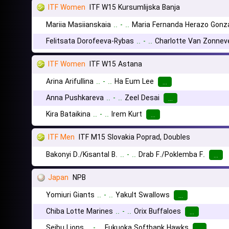
ITF Women
ITF W15 Kursumlijska Banja
Mariia Masiianskaia
..
-
..
Maria Fernanda Herazo Gonz
Felitsata Dorofeeva-Rybas
..
-
..
Charlotte Van Zonnev
ITF Women
ITF W15 Astana
Arina Arifullina
..
-
..
Ha Eum Lee
...
Anna Pushkareva
..
-
..
Zeel Desai
...
Kira Bataikina
..
-
..
Irem Kurt
...
ITF Men
ITF M15 Slovakia Poprad, Doubles
Bakonyi D./Kisantal B.
..
-
..
Drab F./Poklemba F.
...
Japan
NPB
Yomiuri Giants
..
-
..
Yakult Swallows
...
Chiba Lotte Marines
..
-
..
Orix Buffaloes
...
Seibu Lions
..
-
..
Fukuoka Softbank Hawks
...