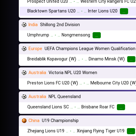
Prospect United U20
..
-
..
Western City Rangers FC U2
Blacktown Spartans U20
..
-
..
Inter Lions U20
...
India
Shillong 2nd Division
Umphrump
..
-
..
Nongmensong
...
Europe
UEFA Champions League Women Qualification
Breidablik Kopavogur (W)
..
-
..
Dinamo Minsk (W)
...
Australia
Victoria NPL U20 Women
Preston Lions FC U20 (W)
..
-
..
Melbourne City U20 (W
Australia
NPL Queensland
Queensland Lions SC
..
-
..
Brisbane Roar FC
...
China
U19 Championship
Zhejiang Lions U19
..
-
..
Xinjiang Flying Tiger U19
...