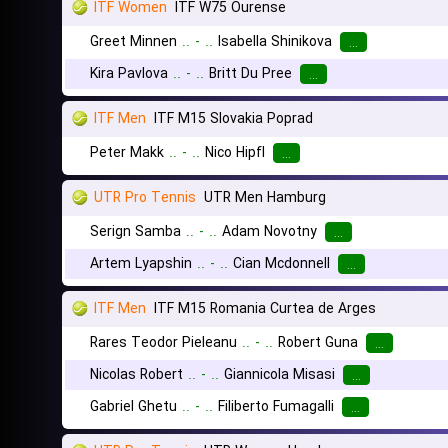
ITF Women
ITF W75 Ourense
Greet Minnen
..
-
..
Isabella Shinikova
...
Kira Pavlova
..
-
..
Britt Du Pree
...
ITF Men
ITF M15 Slovakia Poprad
Peter Makk
..
-
..
Nico Hipfl
...
UTR Pro Tennis
UTR Men Hamburg
Serign Samba
..
-
..
Adam Novotny
...
Artem Lyapshin
..
-
..
Cian Mcdonnell
...
ITF Men
ITF M15 Romania Curtea de Arges
Rares Teodor Pieleanu
..
-
..
Robert Guna
...
Nicolas Robert
..
-
..
Giannicola Misasi
...
Gabriel Ghetu
..
-
..
Filiberto Fumagalli
...