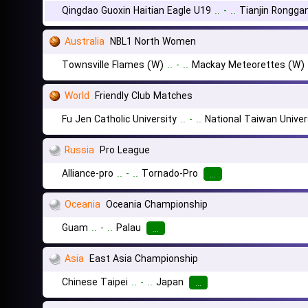
Qingdao Guoxin Haitian Eagle U19
..
-
..
Tianjin Rongga
Australia
NBL1 North Women
Townsville Flames (W)
..
-
..
Mackay Meteorettes (W)
World
Friendly Club Matches
Fu Jen Catholic University
..
-
..
National Taiwan Univer
Russia
Pro League
Alliance-pro
..
-
..
Tornado-Pro
...
Oceania
Oceania Championship
Guam
..
-
..
Palau
...
Asia
East Asia Championship
Chinese Taipei
..
-
..
Japan
...