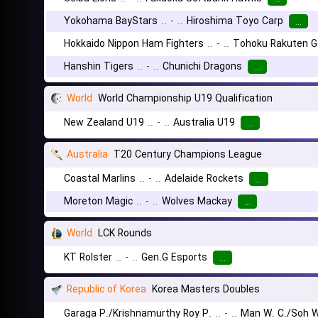
Yokohama BayStars
..
-
..
Hiroshima Toyo Carp
...
Hokkaido Nippon Ham Fighters
..
-
..
Tohoku Rakuten G
Hanshin Tigers
..
-
..
Chunichi Dragons
...
World
World Championship U19 Qualification
New Zealand U19
..
-
..
Australia U19
...
Australia
T20 Century Champions League
Coastal Marlins
..
-
..
Adelaide Rockets
...
Moreton Magic
..
-
..
Wolves Mackay
...
World
LCK Rounds
KT Rolster
..
-
..
Gen.G Esports
...
Republic of Korea
Korea Masters Doubles
Garaga P./Krishnamurthy Roy P.
..
-
..
Man W. C./Soh W