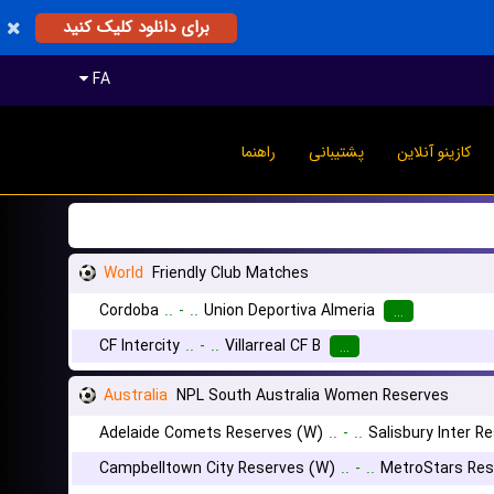
برای دانلود کلیک کنید
FA
کازینو آنلاین
پشتیبانی
راهنما
World
Friendly Club Matches
Cordoba
..
-
..
Union Deportiva Almeria
...
CF Intercity
..
-
..
Villarreal CF B
...
Australia
NPL South Australia Women Reserves
Adelaide Comets Reserves (W)
..
-
..
Salisbury Inter R
Campbelltown City Reserves (W)
..
-
..
MetroStars Res