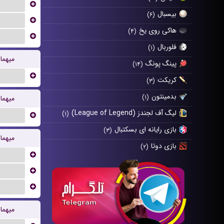
...
بیسبال
(۶)
...
هاکی روی یخ
(۴)
...
فلوربال
(۱)
میهما
پینگ پونگ
(۱۴)
...
کریکت
(۳)
بدمینتون
(۱)
میهما
لیگ آف لجندز (League of Legend)
(۱)
...
بازی رایانه ای بسکتبال
(۳)
میهما
بازی دوتا
(۲)
...
...
...
میهما